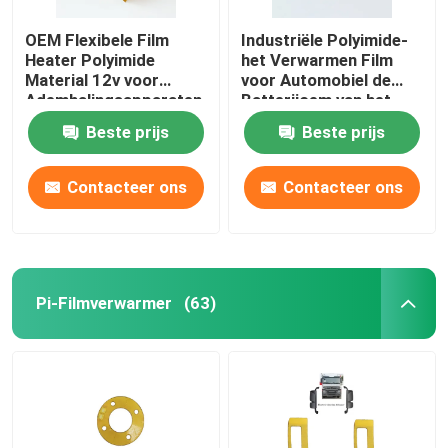
OEM Flexibele Film
Industriële Polyimide-
Heater Polyimide
het Verwarmen Film
Material 12v voor
voor Automobiel de
Ademhalingsapparaten
Batterijoem van het
Energielithium ODM
Beste prijs
Beste prijs
Contacteer ons
Contacteer ons
Pi-Filmverwarmer
(63)