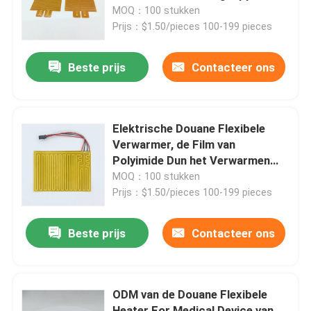
MOQ：100 stukken
Prijs：$1.50/pieces 100-199 pieces
Ongeveer ons
Beste prijs
Contacteer ons
Fabrieksreis
Kwaliteitscontrole
Elektrische Douane Flexibele
Verwarmer, de Film van
Polyimide Dun het Verwarmen
Nieuws
Element 0.1mm Dikte
MOQ：100 stukken
Prijs：$1.50/pieces 100-199 pieces
Verzoek om een Citaat
Beste prijs
Contacteer ons
Flexibele Filmverwarmer
ODM van de Douane Flexibele
Pi-Filmverwarmer
Heater For Medical Device van