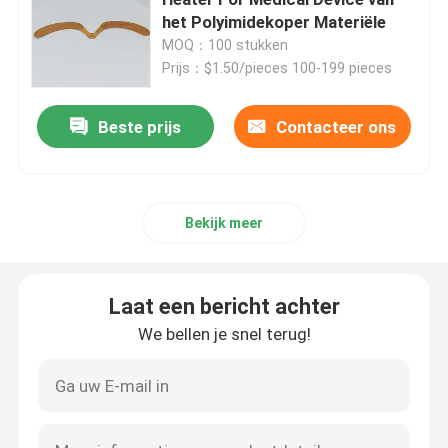
het Polyimidekoper Materiële
MOQ：100 stukken
Polyimide het Verwarmen Film
Prijs：$1.50/pieces 100-199 pieces
Flexibel het Verwarmen Stootkussen
Beste prijs
Contacteer ons
Polyimide Heater Element
Bekijk meer
De Verwarmers van douanepolyimide
Laat een bericht achter
Douane Flexibele Verwarmer
We bellen je snel terug!
Graphene het Verwarmen Film
Elektrische het Verwarmen Film