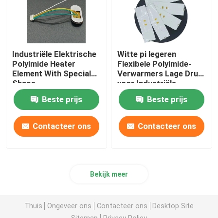
Industriële Elektrische
Witte pi legeren
Polyimide Heater
Flexibele Polyimide-
Element With Special
Verwarmers Lage Druk
Shape
voor Industriële
Energiemijnbouw
Beste prijs
Beste prijs
Contacteer ons
Contacteer ons
Bekijk meer
Thuis
Ongeveer ons
Contacteer ons
Desktop Site
Sitemap
Privacy Policy