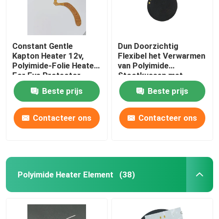
Constant Gentle
Dun Doorzichtig
Kapton Heater 12v,
Flexibel het Verwarmen
Polyimide-Folie Heater
van Polyimide
For Eye Protector
Stootkussen met
Nauwkeurige
Beste prijs
Beste prijs
Temperatuurcontrole
Contacteer ons
Contacteer ons
Polyimide Heater Element
(38)