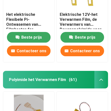
Het elektrische
Elektrische 12V-het
Flexibele Pi-
Verwarmen Film, de
Ontwasemen van
Verwarmers van
Filmheater for
Douanepolyimide voor
automotive mirror
het Automobielspiegel
Beste prijs
Beste prijs
defrost
Verwarmen
Contacteer ons
Contacteer ons
Polyimide het Verwarmen Film
(61)