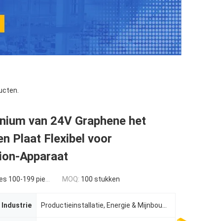
ucten.
inium van 24V Graphene het
 Plaat Flexibel voor
ion-Apparaat
s 100-199 pieces
MOQ:
100 stukken
 Industrie
Productieinstallatie, Energie & Mijnbouw, indusrtial andere,