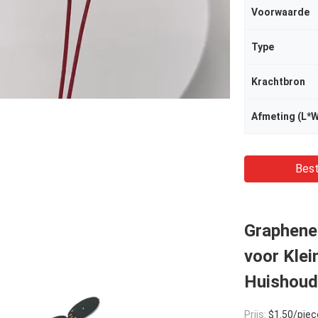
Voorwaarde
Type
Krachtbron
Afmeting (L*
Best
Graphene
voor Klei
Huishoud
Prijs:
$1.50/piece