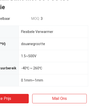
ie
elbaar
MOQ:
3
Flexibele Verwarmer
W*H)
douanegrootte
1.5~500V
uurbereik
-40℃ ~ 260℃
0.1mm~1mm
e Prijs
Mail Ons