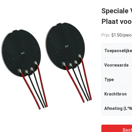
Speciale
Plaat vo
Prijs:
$1.50/piece
Toepasselijke
Voorwaarde
Type
Krachtbron
Afmeting (L*
Best