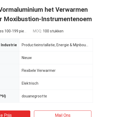
 Vormaluminium het Verwarmen
or Moxibustion-Instrumentenoem
s 100-199 pieces
MOQ:
100 stukken
 Industrie
Productieinstallatie, Energie & Mijnbouw, indusrtial andere,
Nieuw
Flexibele Verwarmer
Elektrisch
W*H)
douanegrootte
e Prijs
Mail Ons