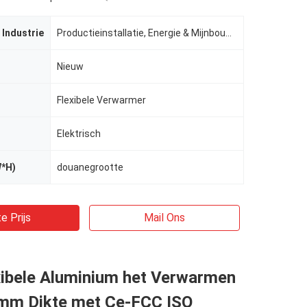
 Industrie
Productieinstallatie, Energie & Mijnbouw, indusrtial andere,
Nieuw
Flexibele Verwarmer
Elektrisch
W*H)
douanegrootte
e Prijs
Mail Ons
xibele Aluminium het Verwarmen
1mm Dikte met Ce-FCC ISO