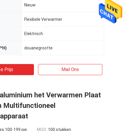
Nieuw
Flexibele Verwarmer
Elektrisch
W*H)
douanegrootte
e Prijs
Mail Ons
aluminium het Verwarmen Plaat
n Multifunctioneel
apparaat
s 100-199 pieces
MOQ:
100 stukken