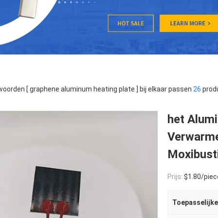
oorden [ graphene aluminum heating plate ] bij elkaar passen
26
prod
het Alum
Verwarmen
Moxibust
Prijs:
$1.80/piece
Toepasselijke