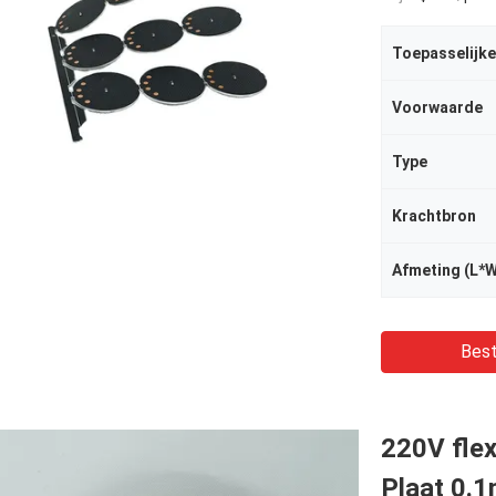
Toepasselijke
Voorwaarde
Type
Krachtbron
Afmeting (L*
Best
220V fle
Plaat 0.