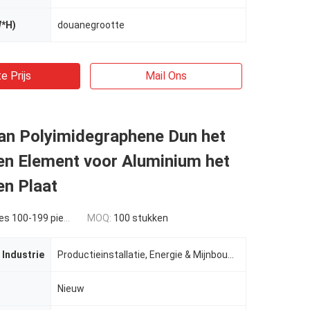
W*H)
douanegrootte
e Prijs
Mail Ons
van Polyimidegraphene Dun het
n Element voor Aluminium het
n Plaat
s 100-199 pieces
MOQ:
100 stukken
 Industrie
Productieinstallatie, Energie & Mijnbouw, indusrtial andere,
Nieuw