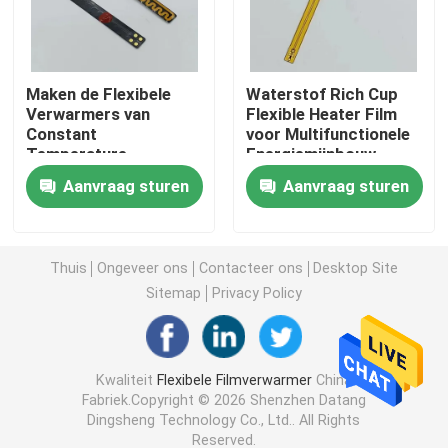
Polyimide het Verwarmen Film
Maken de Flexibele
Waterstof Rich Cup
Verwarmers van
Flexible Heater Film
Flexibel het Verwarmen Stootkussen
Constant
voor Multifunctionele
Temperature
Energiemijnbouw
Polyimide Film
Polyimide Heater Element
Aanvraag sturen
Aanvraag sturen
Insulated 0.1mm Dikte
waterdicht
De Verwarmers van douanepolyimide
Thuis
Ongeveer ons
Contacteer ons
Desktop Site
Sitemap
Privacy Policy
Douane Flexibele Verwarmer
Graphene het Verwarmen Film
Kwaliteit
Flexibele Filmverwarmer
China
Fabriek.Copyright © 2026 Shenzhen Datang
Dingsheng Technology Co., Ltd.. All Rights
Elektrische het Verwarmen Film
Reserved.