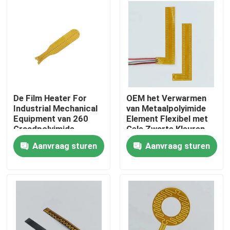
Ongeveer ons
Fabrieksreis
Kwaliteitscontrole
De Film Heater For
OEM het Verwarmen
Industrial Mechanical
van Metaalpolyimide
Equipment van 260
Element Flexibel met
Nieuws
Graadpolyimide
Gele Zwarte Kleuren
Speciale Vorm
Aanvraag sturen
Aanvraag sturen
Verzoek om een Citaat
Flexibele Filmverwarmer
Pi-Filmverwarmer