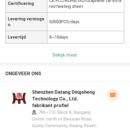
CE/FCC/ROHS/ISO/Graphene far-infra
Certificering
red heating sheet
Levering vermoge
50000PCS/days
n
Levertijd
8~10days
Bekijk meer
ONGEVEER ONS
Shenzhen Datang Dingsheng
Technology Co., Ltd.
fabrikant profiel
706~710, Block B, Baogang
Center, north of Baoyuan Road,
Gushu Community, Xixiang Street,