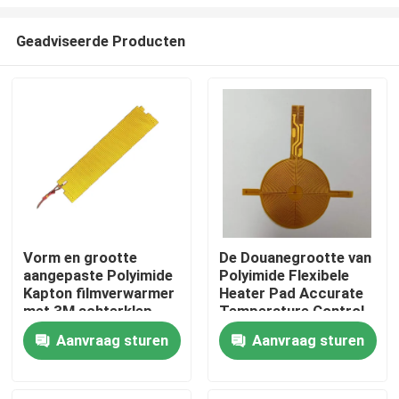
Geadviseerde Producten
Vorm en grootte
De Douanegrootte van
aangepaste Polyimide
Polyimide Flexibele
Huis
Kapton filmverwarmer
Heater Pad Accurate
met 3M achterklep
Temperature Control
Producten
Aanvraag sturen
Aanvraag sturen
Video's