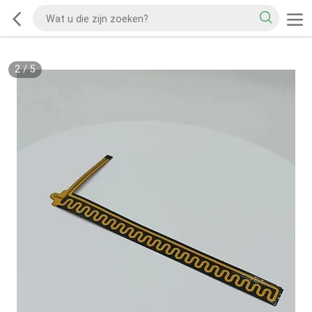
2
/
5