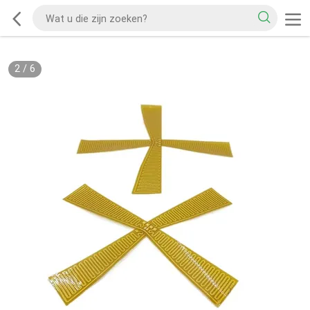
2
/
6