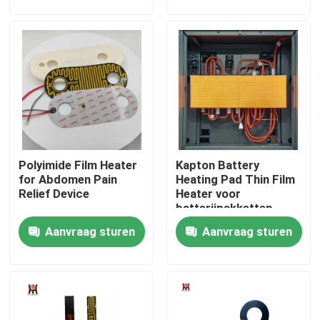
Ongeveer ons
Fabrieksreis
Kwaliteitscontrole
Polyimide Film Heater
Kapton Battery
Nieuws
for Abdomen Pain
Heating Pad Thin Film
Relief Device
Heater voor
batterijpakketten
Verzoek om een Citaat
Flexibele
Aanvraag sturen
Aanvraag sturen
verwarmingsoplossing
voor energiebatterijen
Flexibele Filmverwarmer
Pi-Filmverwarmer