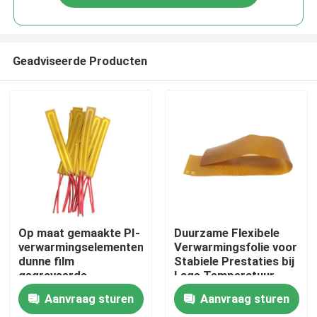
Geadviseerde Producten
Huis
Op maat gemaakte PI-
Duurzame Flexibele
verwarmingselementen,
Verwarmingsfolie voor
dunne film
Stabiele Prestaties bij
Producten
gegraveerde
Lage Temperatuur
folieverwarming voor
Aanvraag sturen
Aanvraag sturen
schoonheidsapparatuur
Video's