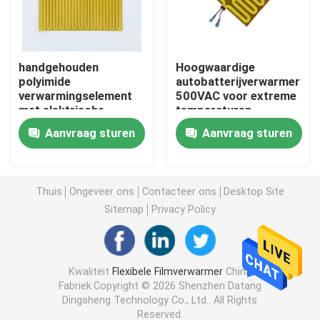
Polyimide het Verwarmen Film
handgehouden
Hoogwaardige
polyimide
autobatterijverwarmer
Flexibel het Verwarmen Stootkussen
verwarmingselement
500VAC voor extreme
met elektrische
temperaturen
energiebron
Polyimide Heater Element
Aanvraag sturen
Aanvraag sturen
industrieel
De Verwarmers van douanepolyimide
Thuis
Ongeveer ons
Contacteer ons
Desktop Site
Sitemap
Privacy Policy
Douane Flexibele Verwarmer
Graphene het Verwarmen Film
Kwaliteit
Flexibele Filmverwarmer
China
Fabriek.Copyright © 2026 Shenzhen Datang
Dingsheng Technology Co., Ltd.. All Rights
Elektrische het Verwarmen Film
Reserved.