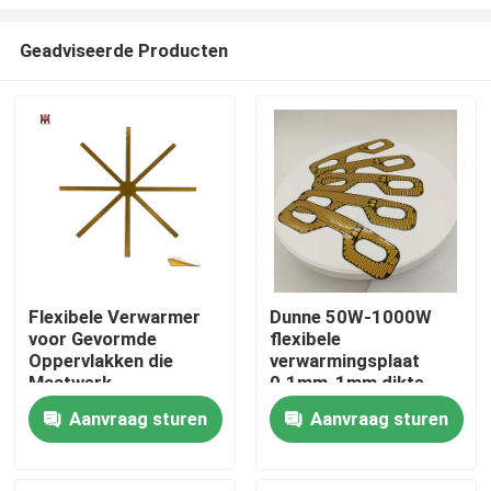
Geadviseerde Producten
Flexibele Verwarmer
Dunne 50W-1000W
voor Gevormde
flexibele
Huis
Oppervlakken die
verwarmingsplaat
Maatwerk
0.1mm-1mm dikte
Warmteverdeling
Producten
Aanvraag sturen
Aanvraag sturen
Biedt
Video's