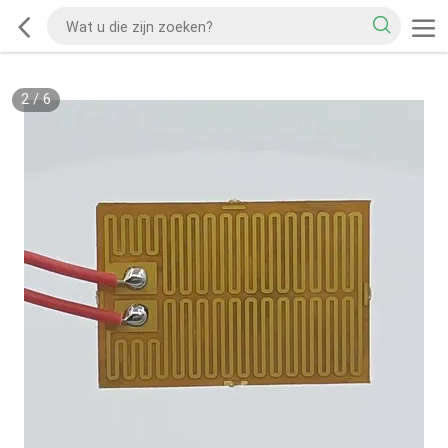
2
/
6