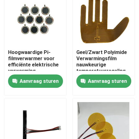
Ongeveer ons
Fabrieksreis
Hoogwaardige Pi-
Geel/Zwart Polyimide
Kwaliteitscontrole
filmverwarmer voor
Verwarmingsfilm
efficiënte elektrische
nauwkeurige
verwarming
temperatuurregeling
Nieuws
0,01 KG
Aanvraag sturen
Aanvraag sturen
Verzoek om een Citaat
Flexibele Filmverwarmer
Pi-Filmverwarmer