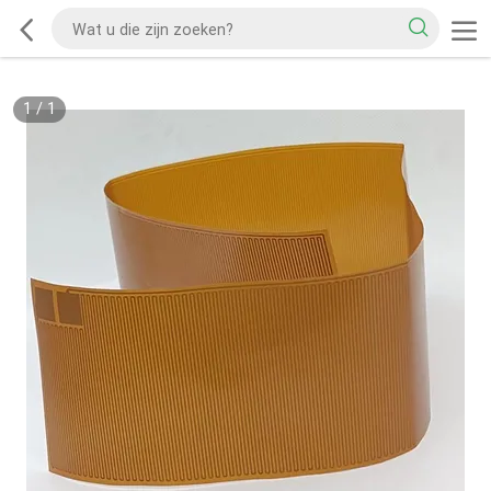
1
/
1