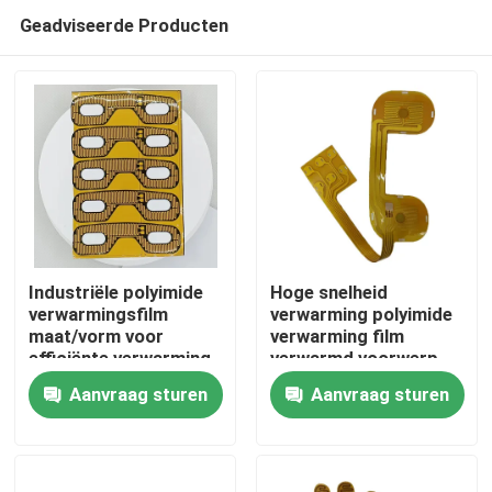
Geadviseerde Producten
Industriële polyimide
Hoge snelheid
verwarmingsfilm
verwarming polyimide
maat/vorm voor
verwarming film
Huis
efficiënte verwarming
verwarmd voorwerp
1,5-500 VAC
voor oogmassage
Aanvraag sturen
Aanvraag sturen
Producten
Video's