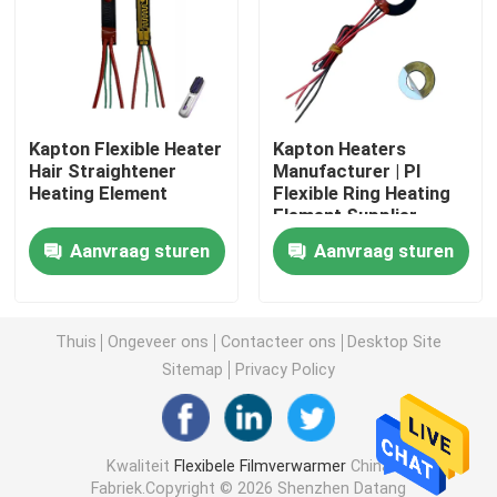
Polyimide het Verwarmen Film
Flexibel het Verwarmen Stootkussen
Kapton Flexible Heater
Kapton Heaters
Hair Straightener
Manufacturer | PI
Heating Element
Flexible Ring Heating
Polyimide Heater Element
Element Supplier
Aanvraag sturen
Aanvraag sturen
De Verwarmers van douanepolyimide
Douane Flexibele Verwarmer
Thuis
Ongeveer ons
Contacteer ons
Desktop Site
Sitemap
Privacy Policy
Graphene het Verwarmen Film
Kwaliteit
Flexibele Filmverwarmer
China
Elektrische het Verwarmen Film
Fabriek.Copyright © 2026 Shenzhen Datang