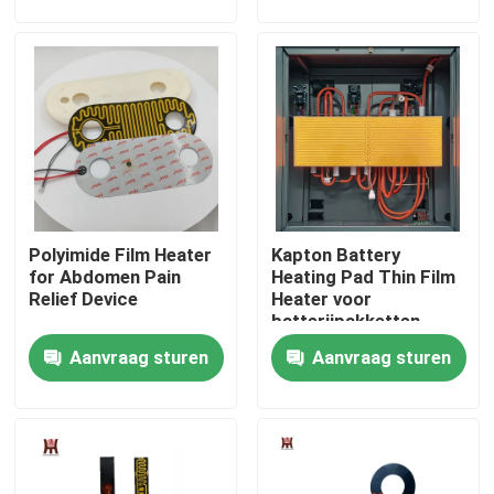
Ongeveer ons
Fabrieksreis
Kwaliteitscontrole
Polyimide Film Heater
Kapton Battery
Nieuws
for Abdomen Pain
Heating Pad Thin Film
Relief Device
Heater voor
batterijpakketten
Verzoek om een Citaat
Flexibele
Aanvraag sturen
Aanvraag sturen
verwarmingsoplossing
voor energiebatterijen
Flexibele Filmverwarmer
Pi-Filmverwarmer