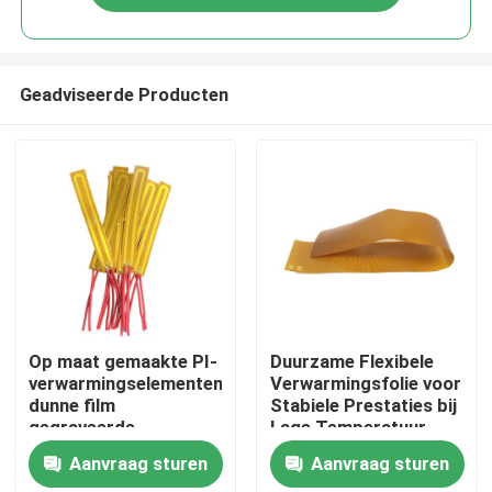
Geadviseerde Producten
Huis
Op maat gemaakte PI-
Duurzame Flexibele
verwarmingselementen,
Verwarmingsfolie voor
dunne film
Stabiele Prestaties bij
Producten
gegraveerde
Lage Temperatuur
folieverwarming voor
Aanvraag sturen
Aanvraag sturen
schoonheidsapparatuur
Video's