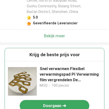
Center, north of Baoyuan Road,
Gushu Community, Xixiang Street,
Bao'an District, Shenzhen ,China
5.0
Geverifieerde Leverancier
Bekijk meer
Krijg de beste prijs voor
Snel verwarmen Flexibel
verwarmingspad PI Verwarming
film vergrendelen De
temperatuur voor oogmassager
MOQ： 100 pieces
Doorgaan