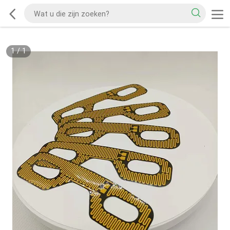
1
/
1