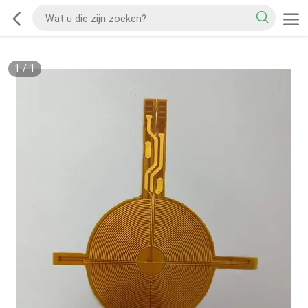
1
/
1