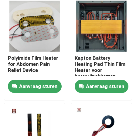
Ongeveer ons
Fabrieksreis
Kwaliteitscontrole
Polyimide Film Heater
Kapton Battery
for Abdomen Pain
Heating Pad Thin Film
Relief Device
Heater voor
Nieuws
batterijpakketten
Flexibele
Aanvraag sturen
Aanvraag sturen
verwarmingsoplossing
Verzoek om een Citaat
voor energiebatterijen
Flexibele Filmverwarmer
Pi-Filmverwarmer