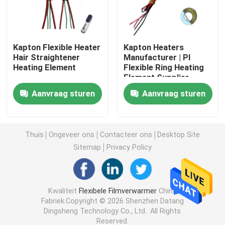
Polyimide het Verwarmen Film
Kapton Flexible Heater
Kapton Heaters
Hair Straightener
Manufacturer | PI
Flexibel het Verwarmen Stootkussen
Heating Element
Flexible Ring Heating
Element Supplier
Polyimide Heater Element
Aanvraag sturen
Aanvraag sturen
De Verwarmers van douanepolyimide
Thuis
Ongeveer ons
Contacteer ons
Desktop Site
Sitemap
Privacy Policy
Douane Flexibele Verwarmer
Graphene het Verwarmen Film
Kwaliteit
Flexibele Filmverwarmer
China
Fabriek.Copyright © 2026 Shenzhen Datang
Dingsheng Technology Co., Ltd.. All Rights
Elektrische het Verwarmen Film
Reserved.