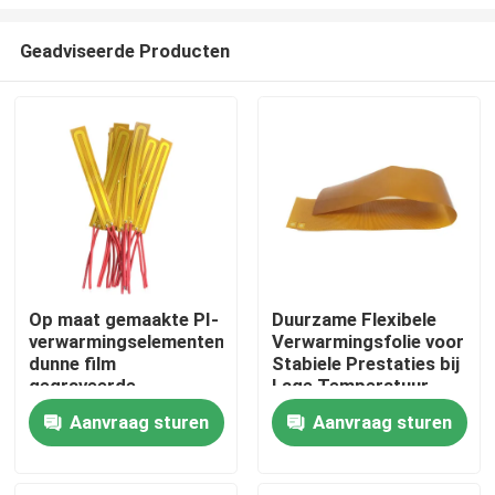
Geadviseerde Producten
Op maat gemaakte PI-
Duurzame Flexibele
verwarmingselementen,
Verwarmingsfolie voor
Huis
dunne film
Stabiele Prestaties bij
gegraveerde
Lage Temperatuur
folieverwarming voor
Producten
Aanvraag sturen
Aanvraag sturen
schoonheidsapparatuur
Video's