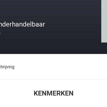
nderhandelbaar
s
rijving
KENMERKEN