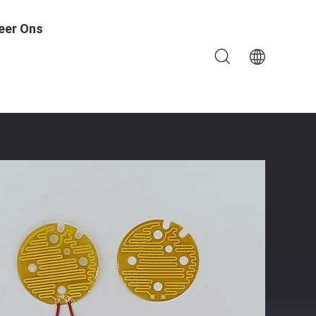
eer Ons
ning 1,5-500VAC Wasbaar