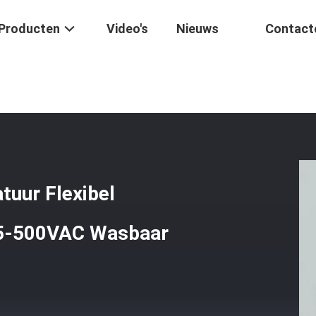
Producten
Video's
Nieuws
Contact
n
/
Vergrendeling Van De Temperatuur Flexibel Verwarmingspad Span
tuur Flexibel
,5-500VAC Wasbaar