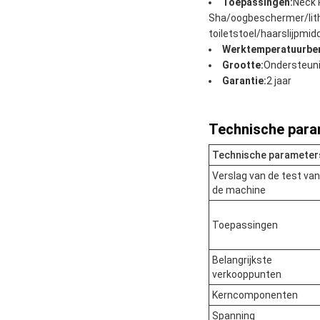
Toepassingen:
Neck 
Sha/oogbeschermer/li
toiletstoel/haarslijpmidd
Werktemperatuurber
Grootte:
Ondersteun
Garantie:
2 jaar
Technische para
Technische parameter
Verslag van de test van
de machine
Toepassingen
Belangrijkste
verkooppunten
Kerncomponenten
Spanning