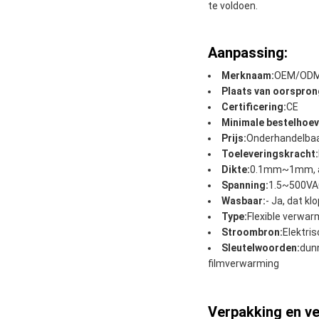
te voldoen.
Aanpassing:
Merknaam:
OEM/OD
Plaats van oorspron
Certificering:
CE
Minimale bestelhoev
Prijs:
Onderhandelba
Toeleveringskracht:
Dikte:
0.1mm~1mm, 
Spanning:
1.5~500VA
Wasbaar:
- Ja, dat klo
Type:
Flexible verwar
Stroombron:
Elektri
Sleutelwoorden:
dunn
filmverwarming
Verpakking en ve