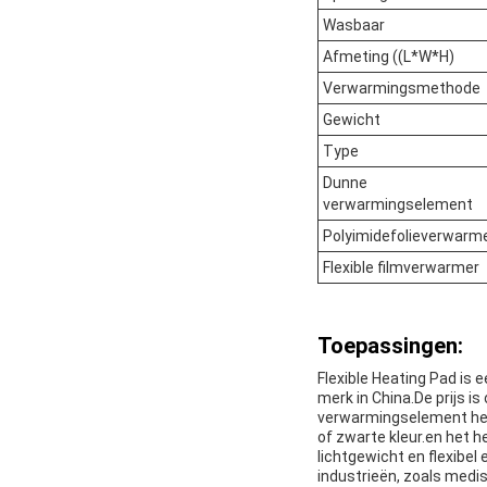
Wasbaar
Afmeting ((L*W*H)
Verwarmingsmethode
Gewicht
Type
Dunne
verwarmingselement
Polyimidefolieverwarm
Flexible filmverwarmer
Toepassingen:
Flexible Heating Pad i
merk in China.De prijs i
verwarmingselement heef
of zwarte kleur.en het 
lichtgewicht en flexibel
industrieën, zoals medi