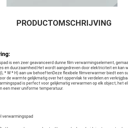
PRODUCTOMSCHRIJVING
ing:
spad is een zeer geavanceerd dunne film verwarmingselement, gemaak
ies en duurzaamheid.Het wordt aangedreven door elektriciteit en kan 
L * W * H) aan uw behoeftenDeze flexibele filmverwarmer biedt een s
r de warmte gelijkmatig over het oppervlak te verdelen.en verkrijgbaa
armingspad is perfect voor gelijkmatig verwarmen op elk object, het e
an een meer uniforme temperatuur.
el verwarmingspad