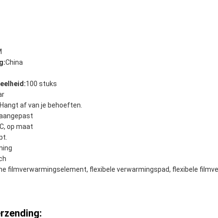
M
g:
China
eelheid:
100 stuks
ar
Hangt af van je behoeften.
aangepast
C, op maat
pt.
ming
sch
e filmverwarmingselement, flexibele verwarmingspad, flexibele film
rzending: