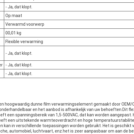
- Ja, dat klopt.
Op maat
Verwarmd voorwerp
00,01 kg
Flexible verwarming
- Ja, dat klopt.
er
- Ja, dat klopt.
- Ja, dat klopt.
s een hoogwaardig dunne film verwarmingselement gemaakt door OEM
s onderhandelbaar en het aanbod is afhankelijk van uw behoeften.Dit fle
t een spanningsbereik van 1,5-500VAC, dat kan worden aangepast. Het
heeft een uitstekende warmteoverdracht en hoge temperatuurstabilitei
 en kan in verschillende toepassingen worden gebruikt. Het is geschikt
sche, automobiel, luchtvaart, enz.het is zeer aanpasbaar om aan de b