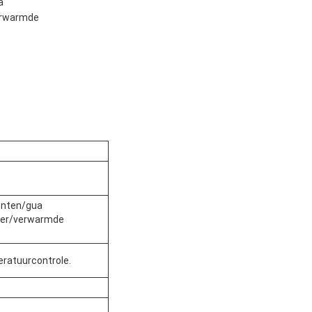
a
erwarmde
enten/gua
ger/verwarmde
ratuurcontrole.