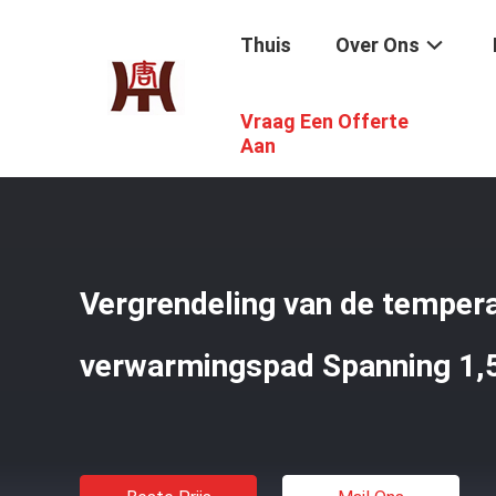
Thuis
Over Ons
Vraag Een Offerte
Thuis
/
Producten
/
Flexibel Het Verwarmen Stootkusse
Aan
Vergrendeling van de tempera
verwarmingspad Spanning 1