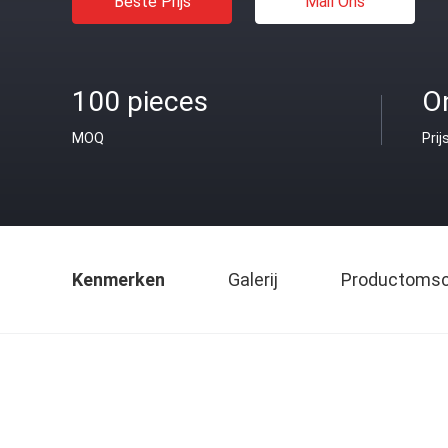
Beste Prijs
Mail Ons
100 pieces
O
MOQ
Prij
Kenmerken
Galerij
Productomsch