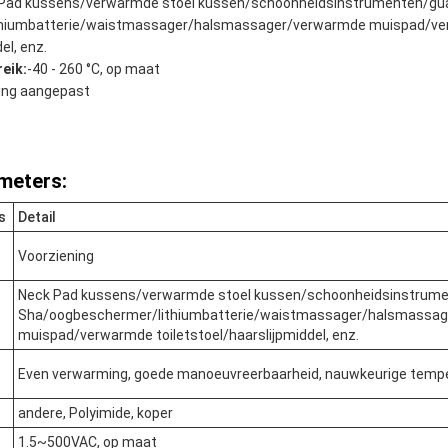
Pad kussens/verwarmde stoel kussen/schoonheidsinstrumenten/gu
thiumbatterie/waistmassager/halsmassager/verwarmde muispad/v
el, enz.
eik:
-40 - 260 °C, op maat
ing aangepast
meters:
s
Detail
Voorziening
Neck Pad kussens/verwarmde stoel kussen/schoonheidsinstrum
Sha/oogbeschermer/lithiumbatterie/waistmassager/halsmassa
muispad/verwarmde toiletstoel/haarslijpmiddel, enz.
Even verwarming, goede manoeuvreerbaarheid, nauwkeurige tempe
andere, Polyimide, koper
1.5~500VAC, op maat