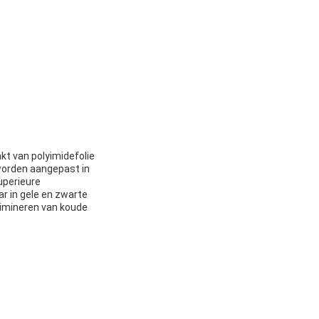
t van polyimidefolie
worden aangepast in
uperieure
r in gele en zwarte
limineren van koude