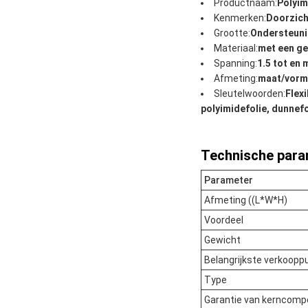
Productnaam:
Polyim
Kenmerken:
Doorzich
Grootte:
Ondersteuni
Materiaal:
met een ge
Spanning:
1.5 tot en
Afmeting:
maat/vorm
Sleutelwoorden:
Flex
polyimidefolie, dunne
Technische para
Parameter
Afmeting ((L*W*H)
Voordeel
Gewicht
Belangrijkste verkoopp
Type
Garantie van kerncom