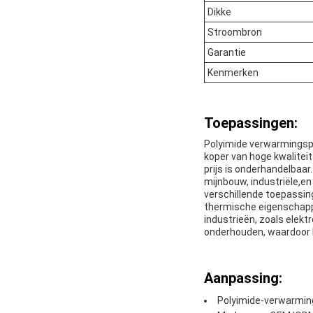
Dikke
Stroombron
Garantie
Kenmerken
Toepassingen:
Polyimide verwarmingsp
koper van hoge kwalitei
prijs is onderhandelbaar
mijnbouw, industriële,e
verschillende toepassin
thermische eigenschappe
industrieën, zoals elekt
onderhouden, waardoor h
Aanpassing:
Polyimide-verwarmin