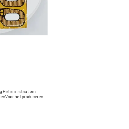
g.Het is in staat om
denVoor het produceren