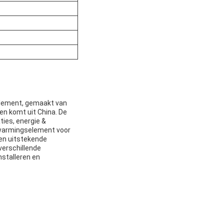
element, gemaakt van
n komt uit China. De
ties, energie &
erwarmingselement voor
 en uitstekende
verschillende
nstalleren en