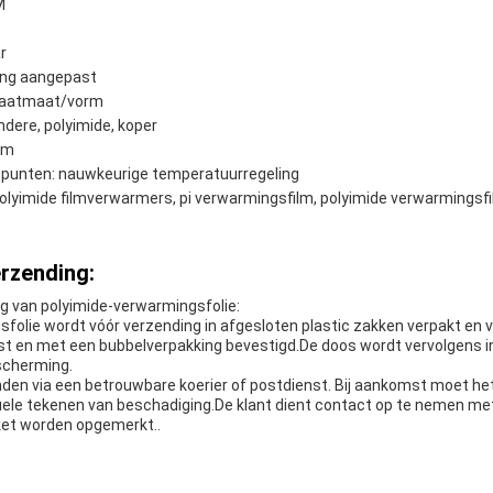
M
r
ing aangepast
maatmaat/vorm
ere, polyimide, koper
mm
ppunten: nauwkeurige temperatuurregeling
polyimide filmverwarmers, pi verwarmingsfilm, polyimide verwarmingsf
rzending:
g van polyimide-verwarmingsfolie:
folie wordt vóór verzending in afgesloten plastic zakken verpakt en v
t en met een bubbelverpakking bevestigd.De doos wordt vervolgens i
scherming.
den via een betrouwbare koerier of postdienst. Bij aankomst moet h
ele tekenen van beschadiging.De klant dient contact op te nemen met
et worden opgemerkt..