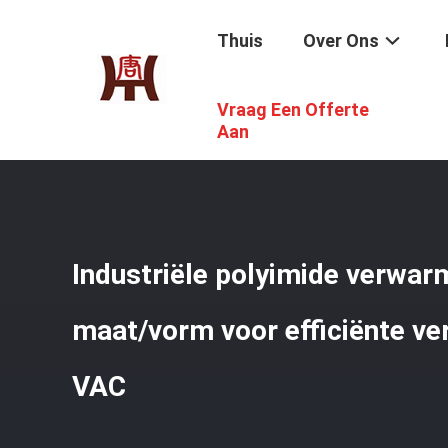
Thuis
Over Ons
Vraag Een Offerte
Thuis
/
Producten
/
Polyimide Het Verwarmen Film
/
Ind
Aan
Industriële polyimide verwar
maat/vorm voor efficiënte v
VAC