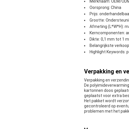
Merknaam: OEM/OD
Oorsprong: China
Prijs: onderhandelbaa
Grootte: Ondersteun
Afmeting (L*W*H): 
Kerncomponenten: and
Dikte: 0,1 mm tot 1 
Belangrijkste verkoo
Highlight Keywords: 
Verpakking en ve
Verpakking en verzendin
De polyimideverwarmings
kartonnen doos geplaats
geplaatst voor extra be
Het pakket wordt verzon
gecontroleerd op eventu
problemen met het pakk