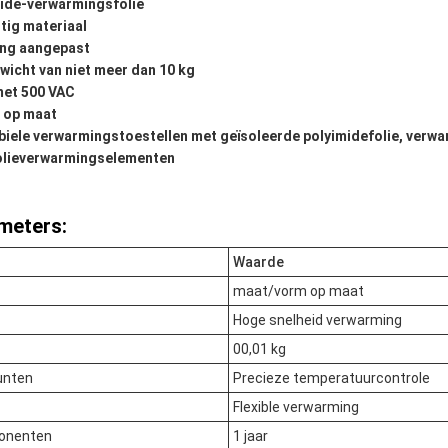
ide-verwarmingsfolie
tig materiaal
ng aangepast
wicht van niet meer dan 10 kg
 met 500 VAC
 op maat
ibiele verwarmingstoestellen met geïsoleerde polyimidefolie, verw
folieverwarmingselementen
meters:
Waarde
maat/vorm op maat
Hoge snelheid verwarming
00,01 kg
unten
Precieze temperatuurcontrole
Flexible verwarming
ponenten
1 jaar