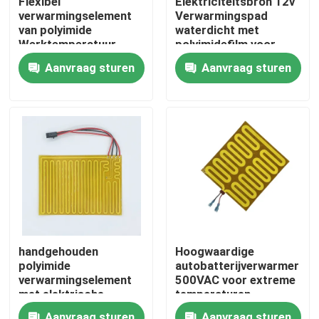
Flexibel
Elektriciteitsbron 12v
verwarmingselement
Verwarmingspad
van polyimide
waterdicht met
Ongeveer ons
Werktemperatuur
polyimidefilm voor
-40°C tot 260°C Dikte
industriële doeleinden
Aanvraag sturen
Aanvraag sturen
0,1 mm-1 mm
Fabrieksreis
Kwaliteitscontrole
Nieuws
Verzoek om een Citaat
handgehouden
Hoogwaardige
polyimide
autobatterijverwarmer
Flexibele Filmverwarmer
verwarmingselement
500VAC voor extreme
met elektrische
temperaturen
energiebron
Pi-Filmverwarmer
Aanvraag sturen
Aanvraag sturen