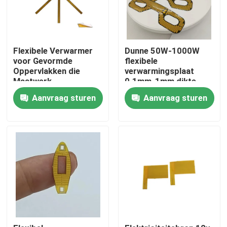
Flexibele Verwarmer
Dunne 50W-1000W
voor Gevormde
flexibele
Oppervlakken die
verwarmingsplaat
Maatwerk
0.1mm-1mm dikte
Warmteverdeling
Aanvraag sturen
Aanvraag sturen
Biedt
Huis
Producten
Video's