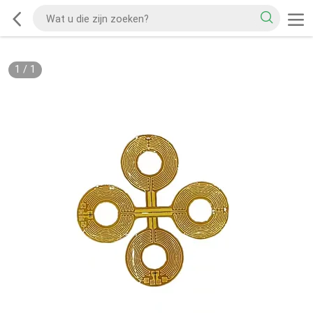
1
/
1